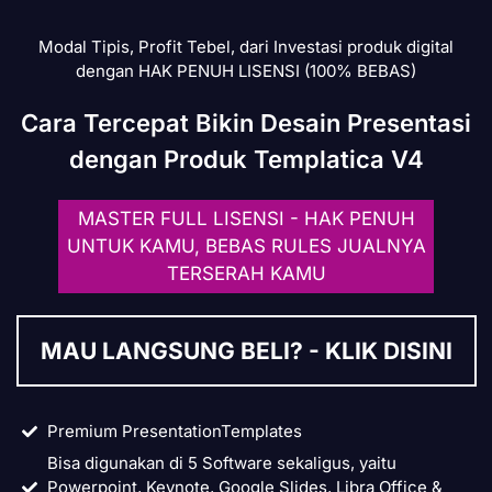
Modal Tipis, Profit Tebel, dari Investasi produk digital
dengan HAK PENUH LISENSI (100% BEBAS)
Buyer name
telah membeli
Templatica V4
Cara Tercepat Bikin Desain Presentasi
45 menit lalu
dengan Produk Templatica V4
MASTER FULL LISENSI - HAK PENUH
UNTUK KAMU, BEBAS RULES JUALNYA
TERSERAH KAMU
MAU LANGSUNG BELI? - KLIK DISINI
Premium PresentationTemplates
Bisa digunakan di 5 Software sekaligus, yaitu
Powerpoint, Keynote, Google Slides, Libra Office &