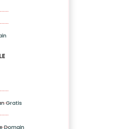
ain
LE
n Gratis
e Domain