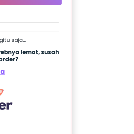
gitu saja…
 webnya lemot, susah
 order?
da