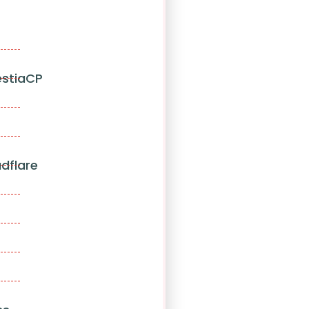
estiaCP
dflare