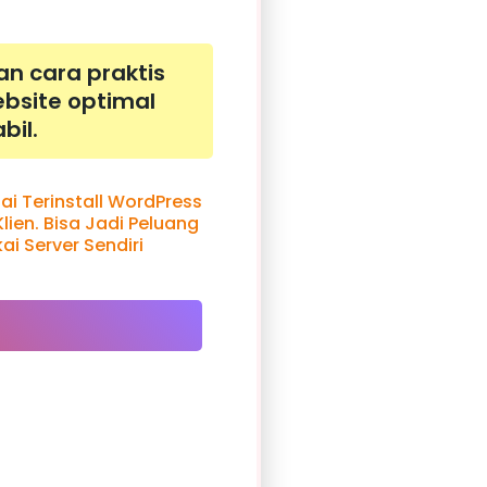
n cara praktis
ebsite optimal
bil.
i Terinstall WordPress
ien. Bisa Jadi Peluang
i Server Sendiri