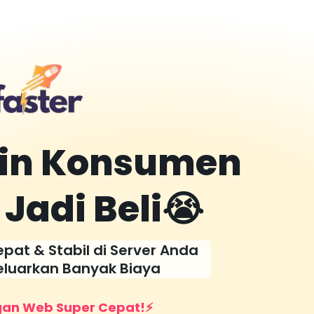
kin Konsumen
Jadi Beli😭
at & Stabil di Server Anda
eluarkan Banyak Biaya
gan Web Super Cepat!⚡️