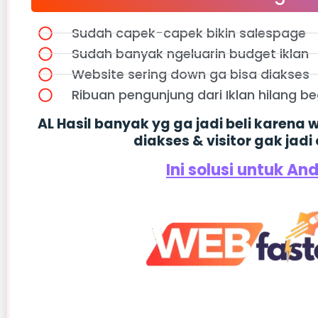
Sudah capek-capek bikin salespage
Sudah banyak ngeluarin budget iklan
Website sering down ga bisa diakses
Ribuan pengunjung dari Iklan hilang be
AL Hasil banyak yg ga jadi beli karena
diakses & visitor gak jadi
Ini solusi untuk An