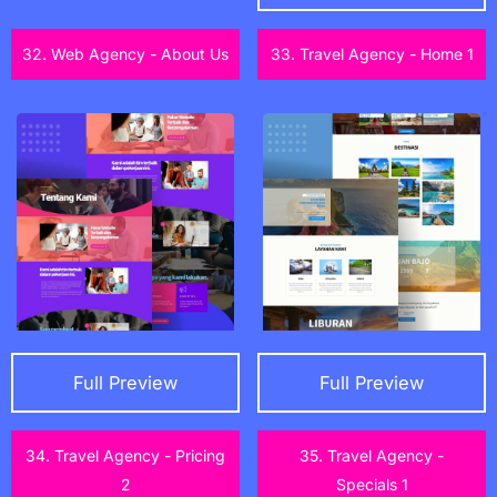
32. Web Agency - About Us
33. Travel Agency - Home 1
Full Preview
Full Preview
34. Travel Agency - Pricing
35. Travel Agency -
2
Specials 1